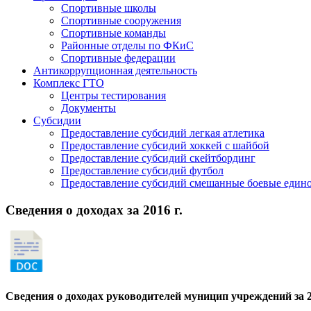
Спортивные школы
Спортивные сооружения
Спортивные команды
Районные отделы по ФКиС
Спортивные федерации
Антикоррупционная деятельность
Комплекс ГТО
Центры тестирования
Документы
Субсидии
Предоставление субсидий легкая атлетика
Предоставление субсидий хоккей с шайбой
Предоставление субсидий скейтбординг
Предоставление субсидий футбол
Предоставление субсидий смешанные боевые еди
Сведения о доходах за 2016 г.
Сведения о доходах руководителей муницип учреждений за 2