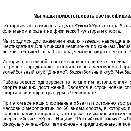
Мы рады приветствовать вас на официа
Исторически сложилось так, что Южный Урал всегда был и
флагманом в развитии физической культуры и спорта.
Мы гордимся достижениями наших «звезд», навсегда впи
шестикратная Олимпийская чемпионка по конькам Лидия
легкой атлетики Елена Елесина, чемпион мира по дзюдо 
История спортивной славы Челябинска пишется и сейчас
а тренеры продолжают готовить новых чемпионов. Горд
волейбольный клуб "Динамо", баскетбольный клуб "Челбас
Работа ведется одновременно по многим направлениям: о
спорта высших достижений. Вводятся в строй новые сп
спортивной инфраструктуры в Челябинске.
При этом все наши спортивные объекты постоянно востр
массовых мероприятий по 66 видам спорта, в которых 
соревнований ветеранов, в которых самым «опытным» св
всероссийские «Кросс Нации», "Российский азимут", «
физкультурника, «Бал чемпионов» и традиционные легкоат