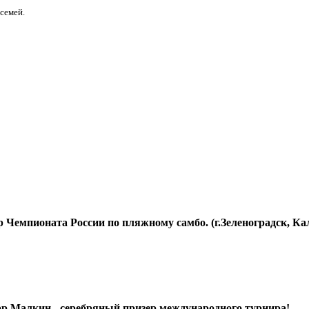
семей.
 Чемпионата России по пляжному самбо. (г.Зеленоградск, Ка
р Малкин - серебряный призер международного турнира!