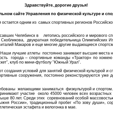
Здравствуйте, дорогие друзья!
льно
м сайте Управления по физической культуре и сп
 остается одним из самых спортивных регионов Российско
савших Челябинск в летопись российского и мирового сп
 Скобликова, двукратная победительница Олимпийских И
Виталий Макаров и еще многие другие выдающиеся спортсм
. Наши лучшие атлеты постоянно занимают высшие места 
ость города – спортивные команды «Трактор» по хоккею
кет", клуб по мини-футболу "Южный Урал".
т создания условий для занятий физической культурой и 
ортивные сооружения, постоянно реконструируются уже д
ебованы желающими заниматься физкультурой и спортом. 
принимают участие около 45000 человек всех возрастных
ыше 80 лет. Среди этих соревнований особой массовость
Лыжня России», традиционный пробег «По зову души», 
летическая эстафета и велогонка в мае.