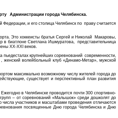
орту Администрации города Челябинска.
й Федерации, и его столица Челябинск по праву считается
орта. Это хоккеисты братья Сергей и Николай Макаровы,
гр в биатлоне Светлана Ишмуратова, представительница
ены ХХ-ХХI веков.
на пьедесталах крупнейших соревнований современности,
 , женский волейбольный клуб «Динамо-Метар», мужской
спортом максимально возможному числу жителей города до
ействующие, существует и перспективный план развития
Ежегодно в Челябинске проводится почти 300 спортивно-
 групп – от соревнований «Малышок» среди дошколят до
ю числа участников и масштабами проведения отличаются
соревнования посвященные Дню города Челябинска и Дню