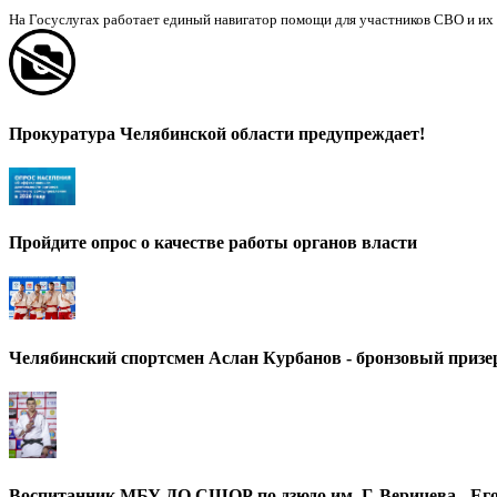
На Госуслугах работает единый навигатор помощи для участников СВО и их 
Прокуратура Челябинской области предупреждает!
Пройдите опрос о качестве работы органов власти
Челябинский спортсмен Аслан Курбанов - бронзовый призер
Воспитанник МБУ ДО СШОР по дзюдо им. Г. Веричева - Его