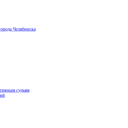
города Челябинска
ртивным судьям
тий